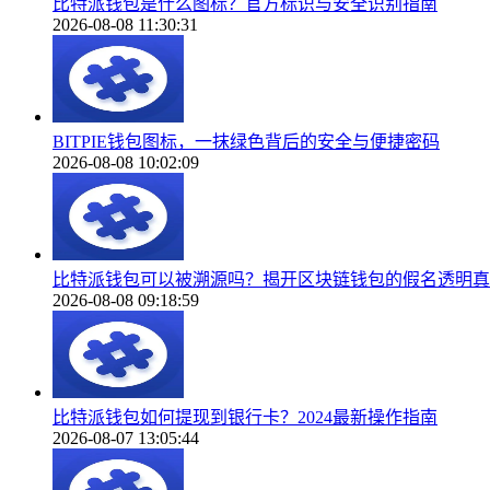
比特派钱包是什么图标？官方标识与安全识别指南
2026-08-08 11:30:31
BITPIE钱包图标，一抹绿色背后的安全与便捷密码
2026-08-08 10:02:09
比特派钱包可以被溯源吗？揭开区块链钱包的假名透明真
2026-08-08 09:18:59
比特派钱包如何提现到银行卡？2024最新操作指南
2026-08-07 13:05:44