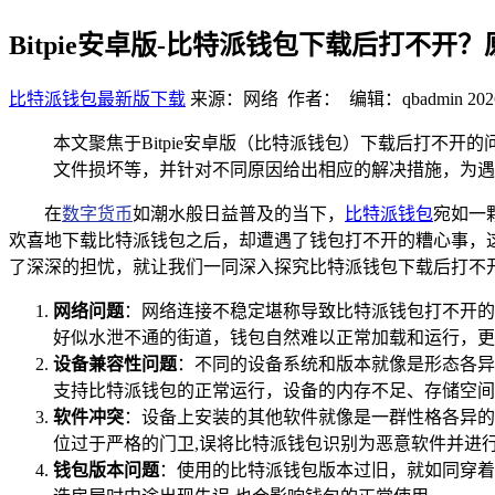
Bitpie安卓版-比特派钱包下载后打不开
比特派钱包最新版下载
来源：网络 作者： 编辑：qbadmin
202
本文聚焦于Bitpie安卓版（比特派钱包）下载后打不
文件损坏等，并针对不同原因给出相应的解决措施，为遇
在
数字货币
如潮水般日益普及的当下，
比特派
钱包
宛如一
欢喜地下载比特派钱包之后，却遭遇了钱包打不开的糟心事，
了深深的担忧，就让我们一同深入探究比特派钱包下载后打不
网络问题
：网络连接不稳定堪称导致比特派钱包打不开的
好似水泄不通的街道，钱包自然难以正常加载和运行，更
设备兼容性问题
：不同的设备系统和版本就像是形态各异
支持比特派钱包的正常运行，设备的内存不足、存储空间
软件冲突
：设备上安装的其他软件就像是一群性格各异的
位过于严格的门卫,误将比特派钱包识别为恶意软件并进
钱包版本问题
：使用的比特派钱包版本过旧，就如同穿着