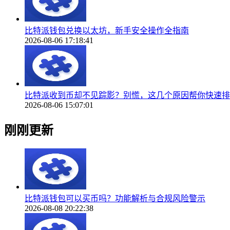
比特派钱包兑换以太坊，新手安全操作全指南
2026-08-06 17:18:41
比特派收到币却不见踪影？别慌，这几个原因帮你快速排
2026-08-06 15:07:01
刚刚更新
比特派钱包可以买币吗？功能解析与合规风险警示
2026-08-08 20:22:38