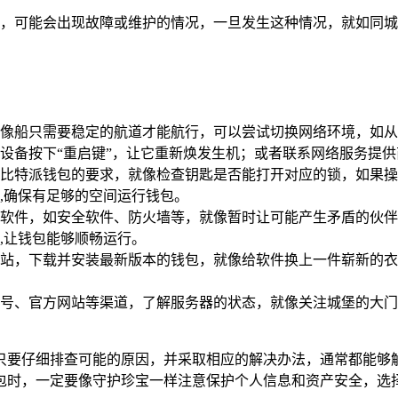
，可能会出现故障或维护的情况，一旦发生这种情况，就如同城
船只需要稳定的航道才能航行，可以尝试切换网络环境，如从 W
设备按下“重启键”，让它重新焕发生机；或者联系网络服务提供
比特派钱包的要求，就像检查钥匙是否能打开对应的锁，如果操
,确保有足够的空间运行钱包。
软件，如安全软件、防火墙等，就像暂时让可能产生矛盾的伙伴
,让钱包能够顺畅运行。
站，下载并安装最新版本的钱包，就像给软件换上一件崭新的衣
号、官方网站等渠道，了解服务器的状态，就像关注城堡的大门
只要仔细排查可能的原因，并采取相应的解决办法，通常都能够
包时，一定要像守护珍宝一样注意保护个人信息和资产安全，选