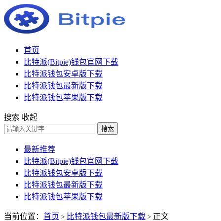
首页
比特派(Bitpie)钱包官网下载
比特派钱包安卓版下载
比特派钱包最新版下载
比特派钱包苹果版下载
搜索
收起
搜索
最新推荐
比特派(Bitpie)钱包官网下载
比特派钱包安卓版下载
比特派钱包最新版下载
比特派钱包苹果版下载
当前位置：
首页
比特派钱包最新版下载
正文
>
>