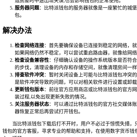
造房屋时中途出现失误,也会影响钱包的正常使用。
服务器问题
：比特派钱包的服务器就像是一座繁忙的城堡
包。
解决办法
检查网络连接
：首先要确保设备已连接到稳定的网络，就像
如果网络仍然不稳定，可以尝试重启路由器，就像给网络
检查设备兼容性
：仔细确认设备的操作系统版本是否符合
的步伐，清理设备的内存和存储空间，就像清理房间一样
排查软件冲突
：暂时关闭设备上可能与比特派钱包冲突的
是软件冲突导致的问题，可以对相关软件进行设置或卸载
更新钱包版本
：前往官方应用商店或比特派钱包的官方网
装过程,以免出现更新失败的情况。
关注服务器状态
：可以通过比特派钱包的官方社交媒体账
器恢复正常后再尝试打开钱包。
当比特派钱包下载后打不开时，用户不必过于惊慌失措，
钱包的官方客服，寻求专业的帮助和支持，在使用数字货币钱