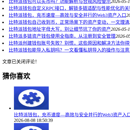
比特派钱包可以买币吗？功能解析与合规风险警示
2026-05-1
比特派钱包自定义RPC接口，解锁多链适配与性能优化的关
比特派钱包，充币速度—高效与安全并行的Web3资产入口
2
比特派钱包自己收到币，正常场景下的资产变动，一文理清
比特派钱包地址字母大写，别让细节坑了你的资产
2026-05-1
比特派多链资产钱包使用全指南，从注册到安全管理
2026-0
比特派创建钱包账号失败？别慌，这些原因和解决方法你得
比特派钱包能导入私钥吗？一文看懂私钥导入的操作与注意
文章已关闭评论！
猜你喜欢
比特派钱包，充币速度—高效与安全并行的Web3资产入
2026-08-08 18:50:39