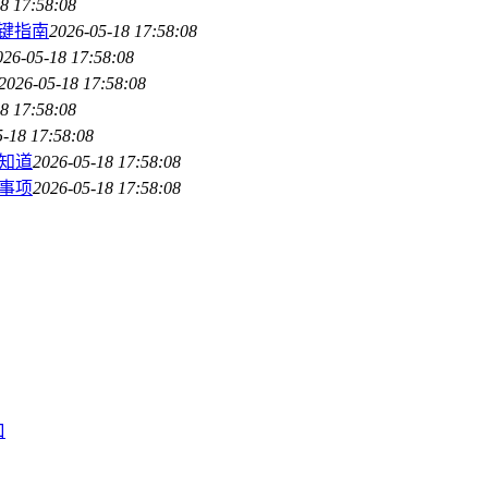
8 17:58:08
键指南
2026-05-18 17:58:08
026-05-18 17:58:08
2026-05-18 17:58:08
8 17:58:08
5-18 17:58:08
知道
2026-05-18 17:58:08
事项
2026-05-18 17:58:08
口