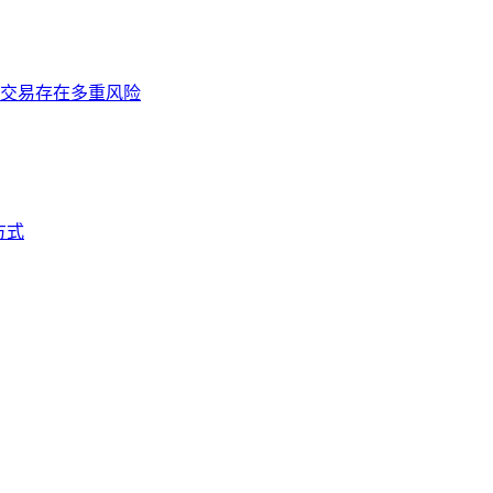
交易存在多重风险
方式