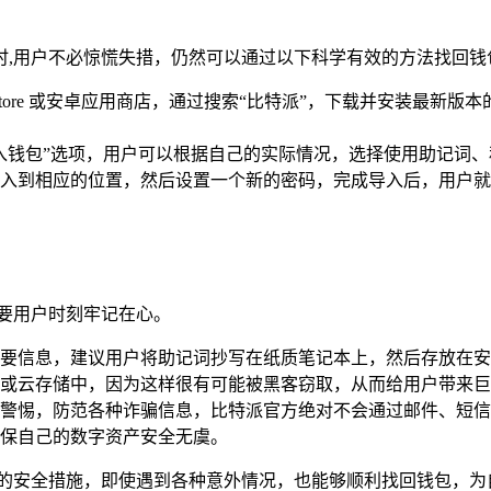
时,用户不必惊慌失措，仍然可以通过以下科学有效的方法找回钱
tore 或安卓应用商店，通过搜索“比特派”，下载并安装最新
钱包”选项，用户可以根据自己的实际情况，选择使用助记词、私钥或
入到相应的位置，然后设置一个新的密码，完成导入后，用户就
要用户时刻牢记在心。
要信息，建议用户将助记词抄写在纸质笔记本上，然后存放在安
或云存储中，因为这样很有可能被黑客窃取，从而给用户带来巨
警惕，防范各种诈骗信息，比特派官方绝对不会通过邮件、短信
保自己的数字资产安全无虞。
关的安全措施，即使遇到各种意外情况，也能够顺利找回钱包，为