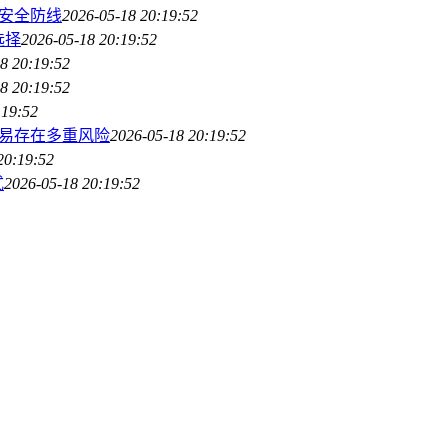
安全防线
2026-05-18 20:19:52
选择
2026-05-18 20:19:52
8 20:19:52
8 20:19:52
:19:52
易存在多重风险
2026-05-18 20:19:52
20:19:52
式
2026-05-18 20:19:52