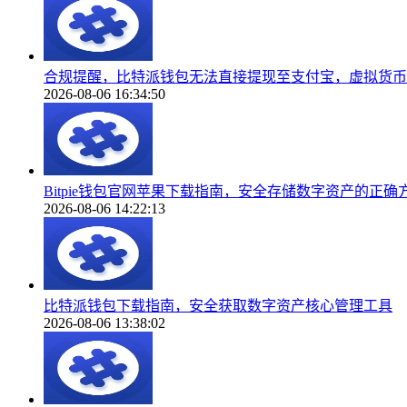
合规提醒，比特派钱包无法直接提现至支付宝，虚拟货币
2026-08-06 16:34:50
Bitpie钱包官网苹果下载指南，安全存储数字资产的正确
2026-08-06 14:22:13
比特派钱包下载指南，安全获取数字资产核心管理工具
2026-08-06 13:38:02