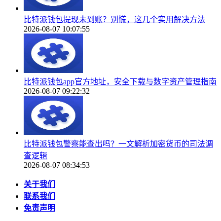
比特派钱包提现未到账？别慌，这几个实用解决方法
2026-08-07 10:07:55
比特派钱包app官方地址，安全下载与数字资产管理指南
2026-08-07 09:22:32
比特派钱包警察能查出吗？一文解析加密货币的司法调
查逻辑
2026-08-07 08:34:53
关于我们
联系我们
免责声明