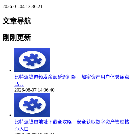
2026-01-04 13:36:21
文章导航
刚刚更新
比特派钱包频发余额延迟问题，加密资产用户体验痛点
凸显
2026-08-07 14:36:40
比特派钱包地址下载全攻略，安全获取数字资产管理核
心入口